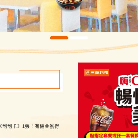
S
《刮刮卡》1張！有機會獲得