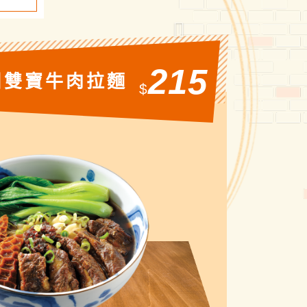
Next
215
州雙寶牛肉拉麵
$