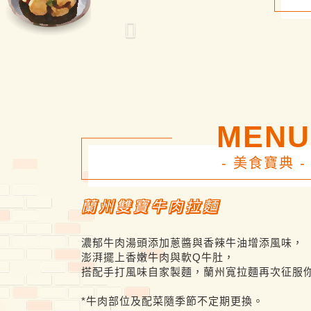
Previous
MENU
- 美食寶典 -
蘭州雙寶牛肉拉麵
濃郁牛肉湯頭添加蔥醬與香辣牛油增添風味，
澎湃擺上香嫩牛肉與軟Q牛肚，
搭配手打風味自家製麵，蘭州寬拉麵再次征服
*牛肉部位及配菜隨季節不定期更換。