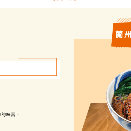
蘭
你的味蕾。